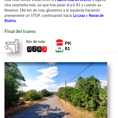
esta ruta, donde visitaremos el
Palacio Real de Ríofrío
y alguna
otra sorpresita más, así que tras pasar el p.k 81 y cuando ya
llevamos 186 km de ruta, giraremos a la izquierda haciendo
previamente un STOP, continuando hacia
La Losa
y
Navas de
Ríofrío
.
Final del tramo
Km de ruta:
PK
81
2
0
8
3
81