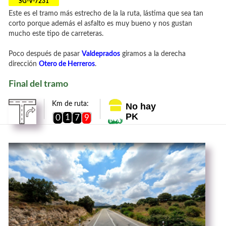
SG-V-7231
Este es el tramo más estrecho de la la ruta, lástima que sea tan
corto porque además el asfalto es muy bueno y nos gustan
mucho este tipo de carreteras.
Poco después de pasar
Valdeprados
giramos a la derecha
dirección
Otero de Herreros
.
Final del tramo
Km de ruta:
No hay
PK
1
0
7
9