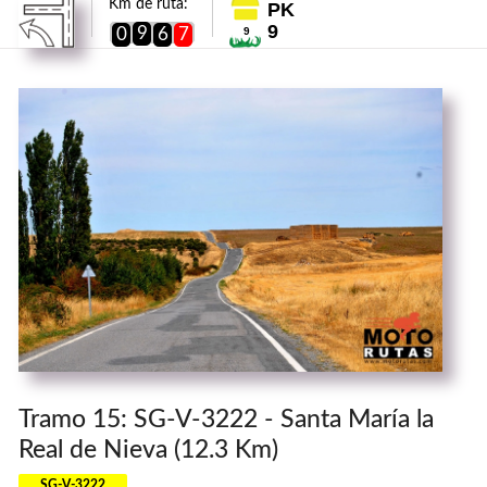
Km de ruta:
PK
9
9
0
6
7
9
Tramo 15: SG-V-3222 - Santa María la
Real de Nieva (12.3 Km)
SG-V-3222