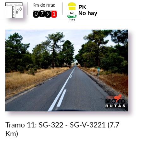
Km de ruta:
PK
No hay
7
0
9
1
No
hay
Tramo 11: SG-322 - SG-V-3221 (7.7
Km)