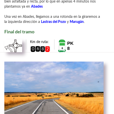
bien asfaltada y recta, por lo que en apenas 4 minutos nos
plantamos ya en
Abades
Una vez en Abades, llegamos a una rotonda en la giraremos a
la izquierda dirección a
Lastras del Pozo
y
Marugán
.
Final del tramo
Km de ruta:
PK
8
6
0
8
2
8