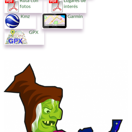
Ruta con
Lugares de
fotos
interés
Kmz
Garmin
GPX