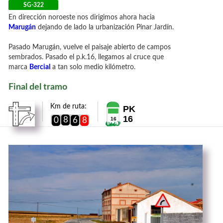
SG-322
En dirección noroeste nos dirigimos ahora hacia
Marugán
dejando de lado la urbanización Pinar Jardín.
Pasado Marugán, vuelve el paisaje abierto de campos
sembrados. Pasado el p.k.16, llegamos al cruce que
marca
Bercial
a tan solo medio kilómetro.
Final del tramo
Km de ruta:
PK
16
8
0
6
8
16