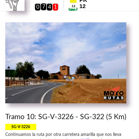
12
7
0
4
1
12
Tramo 10: SG-V-3226 - SG-322 (5 Km)
SG-V-3226
Continuamos la ruta por otra carretera amarilla que nos lleva