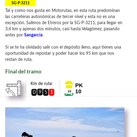
SG-P-3211
Tal y como nos gusta en Motorutas, en esta ruta predominan
las carreteras autonómicas de tercer nivel y esta no es una
excepción. Salimos de Etreros por la SG-P-3211, para llegar en
3,4 km y apenas dos minutos, casi hasta Velagómez, pasando
antes por
Sangarcía
.
Si se te ha olvidado salir con el depósito lleno, aquí tienes una
oportunidad de repostar y poder hacer los 95 km que nos
restan de ruta.
Final del tramo
Km de ruta:
PK
10
9
0
5
1
10