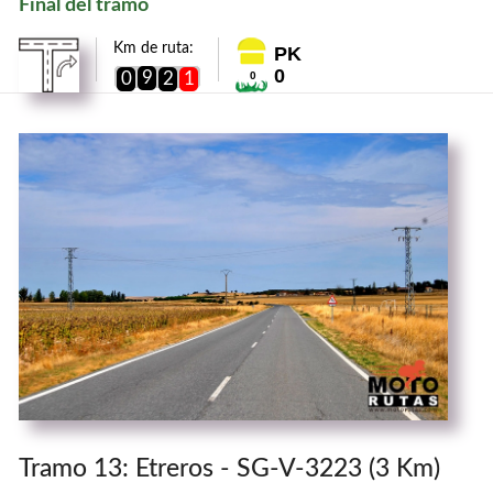
Final del tramo
Km de ruta:
PK
0
9
0
2
1
0
Tramo 13: Etreros - SG-V-3223 (3 Km)