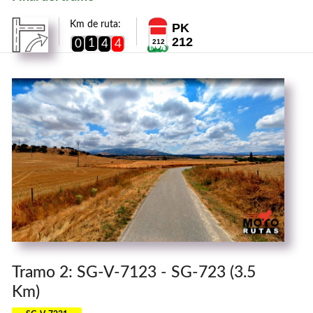
Km de ruta:
PK
212
1
0
4
4
212
Tramo 2: SG-V-7123 - SG-723 (3.5
Km)