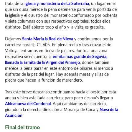
trata de la
iglesia y monasterio de La Soterraña
, un lugar en el
que sin duda merece la pena detenerse para ver la portada de
la iglesia y el claustro del monasterio,conformado por ochenta
y siete columnas con sus respectivos capiteles, todos ellos
distintos. Está abierto todo el año y la visita es gratuita.
Dejamos
Santa María la Real de Nieva
y continuamos por la
carretera naranja CL-605. En plena recta y tras cruzar el río
Voltoya, entramos en tierra de pinares. Junto a una zona
recreativa se encuentra la
ermita más grande de Segovia,
llamada la Ermita de la Virgen del Pinarejo
, donde también
merece la pena parar en este entorno de pinares al menos a
disfrutar de la paz del lugar. Hay además mesas y sillas de
piedra que hacen la función de merendero.
Tras este breve descanso,continuamos hacia el oeste por esta
ancha y bien asfaltada carretera, para poco después llegar a
Aldeanueva del Condonal
. Aquí cambiamos de carretera,
girando a la derecha dirección a Moraleja de Coca y
Nava de la
Asunción
.
Final del tramo