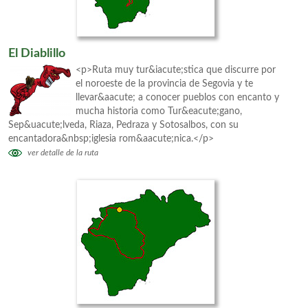
El Diablillo
<p>Ruta muy tur&iacute;stica que discurre por
el noroeste de la provincia de Segovia y te
llevar&aacute; a conocer pueblos con encanto y
mucha historia como Tur&eacute;gano,
Sep&uacute;lveda, Riaza, Pedraza y Sotosalbos, con su
encantadora&nbsp;iglesia rom&aacute;nica.</p>
ver detalle de la ruta