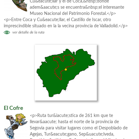
Cu&eacute;llar y el de Coca,&nbsp;donde
adem&aacute;s se encuentra&nbsp;el interesante
Museo Nacional del Patrimonio Forestal.</p>
<p>Entre Coca y Cu&eacute;llar, el Castillo de Iscar, otro
imprescindible situado en la la vecina provincia de Valladolid.</p>
ver detalle de la ruta
El Cofre
<p>Ruta tur&iacute;stica de 261 km que te
llevar&aacute; hasta el norte de la provincia de
Segovia para visitar lugares como el Despoblado de
Agejas, Tur&eacute;gano, Sep&uacute;lveda,