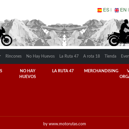
ES
EN
Rincones
No Hay Huevos
La Ruta 47
A rota 18
Tienda
Eve
S
NO HAY
LA RUTA 47
MERCHANDISING
HUEVOS
ORG
by www.motorutas.com