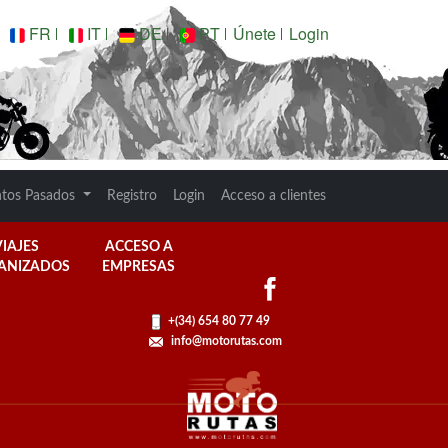
FR
IT
DE
PT
Únete
Login
ntos Pasados
Registro
Login
Acceso a clientes
VIAJES
ACCESO A
ANIZADOS
EMPRESAS
+(34) 654 80 77 49
info@motorutas.com