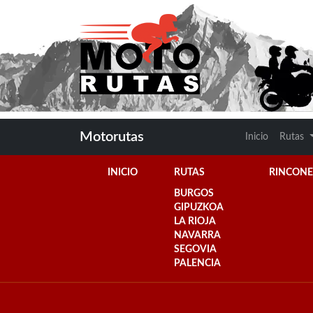
Motorutas
Inicio
Rutas
INICIO
RUTAS
RINCONE
BURGOS
GIPUZKOA
LA RIOJA
NAVARRA
SEGOVIA
PALENCIA