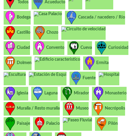
Todos
Acueducto
Casa Palacio
Bodega
Cascada / nacedero / Río
Circuito de velocidad
Castillo
Chozo
Ciudad
Convento
Cueva
Curiosidad
Edificio característico
Dolmen
Ermita
Escultura
Estación de Esquí
Hospital
Fuente
Iglesia
Laguna
Mirador
Monasterio
Muralla / Resto muralla
Museo
Necrópolis
Paseo Fluvial
Paisaje
Palacio
Pilón