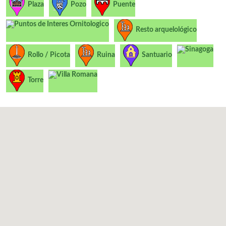
Plaza
Pozo
Puente
Puntos de Interes Ornitologico
Resto arquelológico
Sinagoga
Rollo / Picota
Ruina
Santuario
Villa Romana
Torre