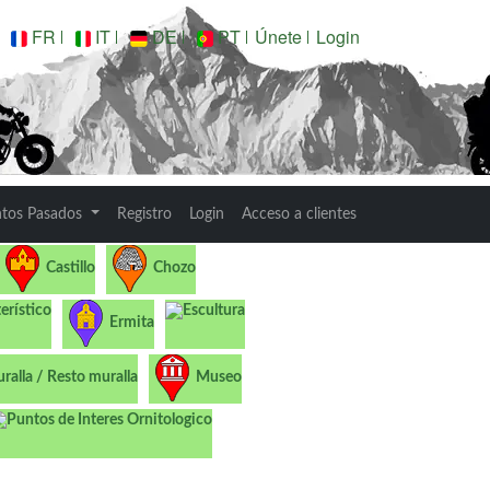
FR
IT
DE
PT
Únete
Login
ntos Pasados
Registro
Login
Acceso a clientes
Castillo
Chozo
terístico
Escultura
Ermita
ralla / Resto muralla
Museo
Puntos de Interes Ornitologico