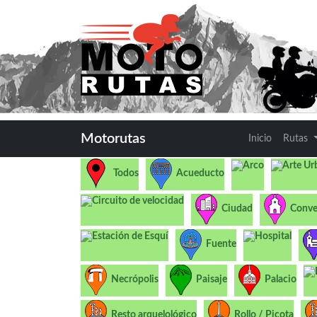
Motorutas
Inicio
Rutas
Arco
Arte Ur
Todos
Acueducto
Circuito de velocidad
Ciudad
Conve
Estación de Esquí
Hospital
Fuente
Necrópolis
Paisaje
Palacio
Resto arquelológico
Rollo / Picota