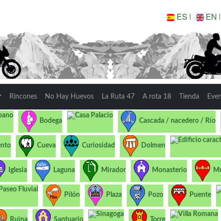
ES
EN
Rincones
No Hay Huevos
La Ruta 47
A rota 18
Tienda
Eve
bano
Casa Palacio
Bodega
Cascada / nacedero / Río
Edificio carac
nto
Cueva
Curiosidad
Dolmen
Iglesia
Laguna
Mirador
Monasterio
Mu
Paseo Fluvial
Pilón
Plaza
Pozo
Puente
Sinagoga
Villa Romana
Ruina
Santuario
Torre