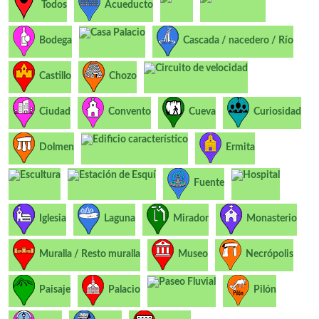
Todos
Acueducto
Casa Palacio
Bodega
Cascada / nacedero / Río
Circuito de velocidad
Castillo
Chozo
Ciudad
Convento
Cueva
Curiosidad
Edificio característico
Dolmen
Ermita
Escultura
Estación de Esquí
Hospital
Fuente
Iglesia
Laguna
Mirador
Monasterio
Muralla / Resto muralla
Museo
Necrópolis
Paseo Fluvial
Paisaje
Palacio
Pilón