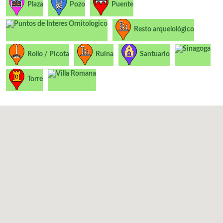
Plaza
Pozo
Puente
Puntos de Interes Ornitologico
Resto arquelológico
Sinagoga
Rollo / Picota
Ruina
Santuario
Villa Romana
Torre