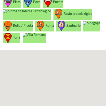
Plaza
Pozo
Puente
Puntos de Interes Ornitologico
Resto arquelológico
Sinagoga
Rollo / Picota
Ruina
Santuario
Villa Romana
Torre