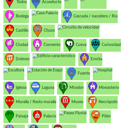
Todos
Acueducto
Casa Palacio
Bodega
Cascada / nacedero / Río
Circuito de velocidad
Castillo
Chozo
Ciudad
Convento
Cueva
Curiosidad
Edificio característico
Dolmen
Ermita
Escultura
Estación de Esquí
Hospital
Fuente
Iglesia
Laguna
Mirador
Monasterio
Muralla / Resto muralla
Museo
Necrópolis
Paseo Fluvial
Paisaje
Palacio
Pilón