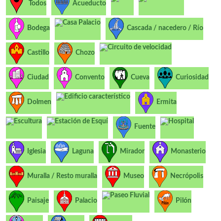
Todos
Acueducto
Casa Palacio
Bodega
Cascada / nacedero / Río
Circuito de velocidad
Castillo
Chozo
Ciudad
Convento
Cueva
Curiosidad
Edificio característico
Dolmen
Ermita
Escultura
Estación de Esquí
Hospital
Fuente
Iglesia
Laguna
Mirador
Monasterio
Muralla / Resto muralla
Museo
Necrópolis
Paseo Fluvial
Paisaje
Palacio
Pilón