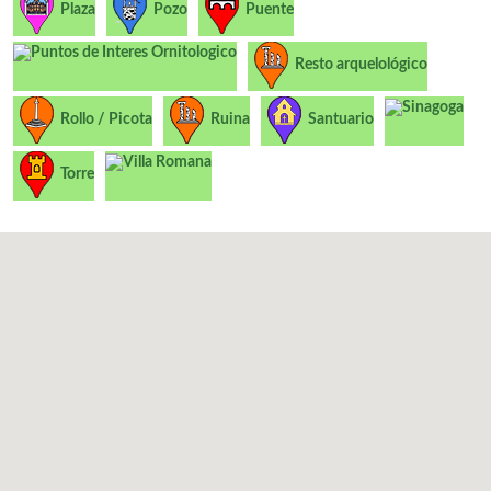
Plaza
Pozo
Puente
Puntos de Interes Ornitologico
Resto arquelológico
Sinagoga
Rollo / Picota
Ruina
Santuario
Villa Romana
Torre