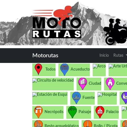
Motorutas
Inicio
Rutas
Arco
Arte Ur
Todos
Acueducto
Circuito de velocidad
Ciudad
Conve
Estación de Esquí
Hospital
Fuente
Necrópolis
Paisaje
Palacio
Resto arquelológico
Rollo / Picota