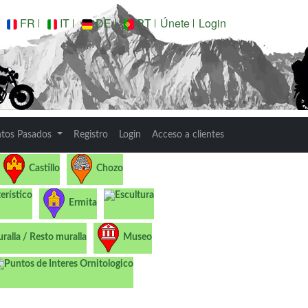
FR
IT
DE
PT
Únete
Login
ntos Pasados
Registro
Login
Acceso a clientes
Castillo
Chozo
terístico
Escultura
Ermita
ralla / Resto muralla
Museo
Puntos de Interes Ornitologico