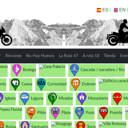
ES
EN
Rincones
No Hay Huevos
La Ruta 47
A rota 18
Tienda
Eve
bano
Casa Palacio
Bodega
Cascada / nacedero / Río
Edificio carac
nto
Cueva
Curiosidad
Dolmen
Iglesia
Laguna
Mirador
Monasterio
Mu
Paseo Fluvial
Pilón
Plaza
Pozo
Puente
Sinagoga
Villa Romana
Ruina
Santuario
Torre