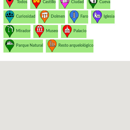
Todos
Castillo
Ciudad
Cueva
Curiosidad
Dolmen
Faro
Iglesia
Mirador
Museo
Palacio
Parque Natural
Resto arquelológico