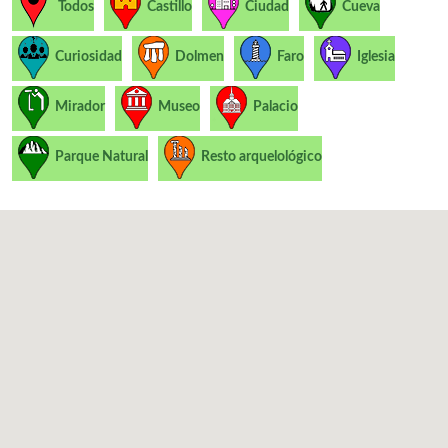
Todos
Castillo
Ciudad
Cueva
Curiosidad
Dolmen
Faro
Iglesia
Mirador
Museo
Palacio
Parque Natural
Resto arquelológico