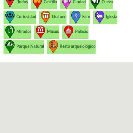
Todos
Castillo
Ciudad
Cueva
Curiosidad
Dolmen
Faro
Iglesia
Mirador
Museo
Palacio
Parque Natural
Resto arquelológico