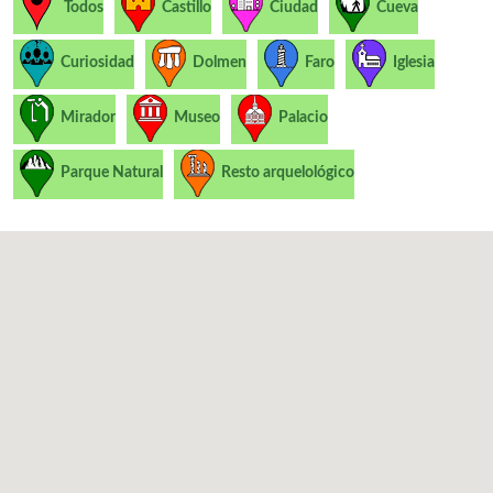
Todos
Castillo
Ciudad
Cueva
Curiosidad
Dolmen
Faro
Iglesia
Mirador
Museo
Palacio
Parque Natural
Resto arquelológico