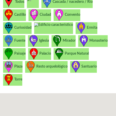
Todos
Cascada / nacedero / Río
Castillo
Ciudad
Convento
Edificio característico
Curiosidad
Ermita
Fuente
Iglesia
Mirador
Monasterio
Paisaje
Palacio
Parque Natural
Plaza
Resto arquelológico
Santuario
Torre