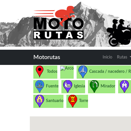
Motorutas
Inicio
Rutas
Arco
Todos
Cascada / nacedero / R
Fuente
Iglesia
Mirador
Santuario
Torre