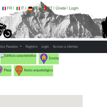
FR
IT
DE
PT
Únete
Login
ntos Pasados
Registro
Login
Acceso a clientes
Edificio característico
Ermita
Plaza
Resto arquelológico