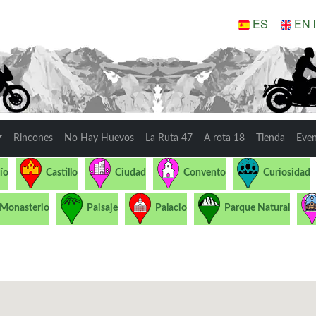
ES
EN
Rincones
No Hay Huevos
La Ruta 47
A rota 18
Tienda
Eve
ío
Castillo
Ciudad
Convento
Curiosidad
Monasterio
Paisaje
Palacio
Parque Natural