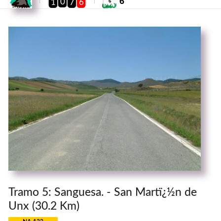
6
0
1
7
6
6
Tramo 5: Sanguesa. - San Martï¿½n de
Unx (30.2 Km)