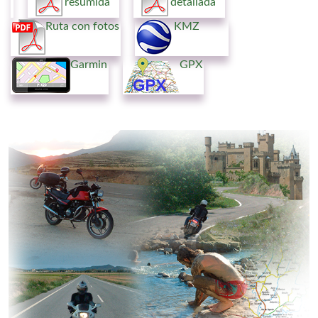
resumida
detallada
Ruta con fotos
KMZ
Garmin
GPX