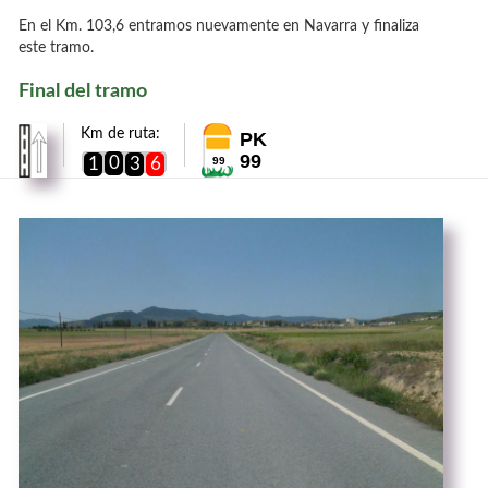
En el Km. 103,6 entramos nuevamente en Navarra y finaliza
este tramo.
Final del tramo
Km de ruta:
PK
99
0
1
3
6
99