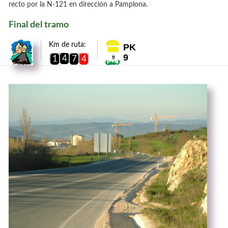
recto por la N-121 en dirección a Pamplona.
Final del tramo
Km de ruta:
PK
9
4
1
7
4
9