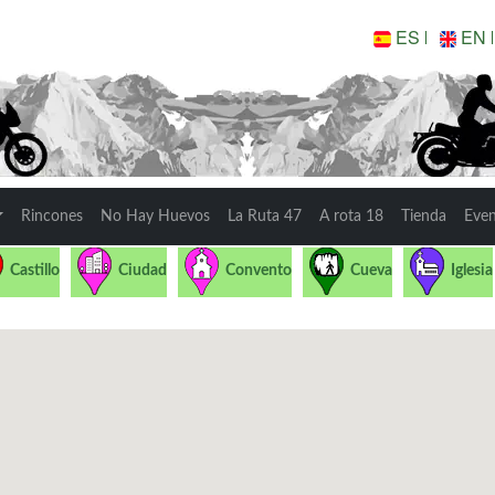
ES
EN
Rincones
No Hay Huevos
La Ruta 47
A rota 18
Tienda
Eve
Castillo
Ciudad
Convento
Cueva
Iglesia