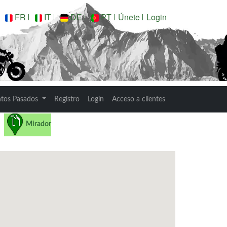
FR
IT
DE
PT
Únete
Login
ntos Pasados
Registro
Login
Acceso a clientes
Mirador