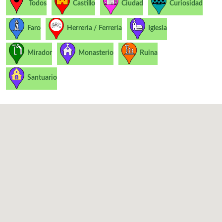
Todos
Castillo
Ciudad
Curiosidad
Faro
Herrería / Ferrería
Iglesia
Mirador
Monasterio
Ruina
Santuario