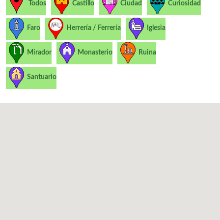
Todos
Castillo
Ciudad
Curiosidad
Faro
Herrería / Ferrería
Iglesia
Mirador
Monasterio
Ruina
Santuario