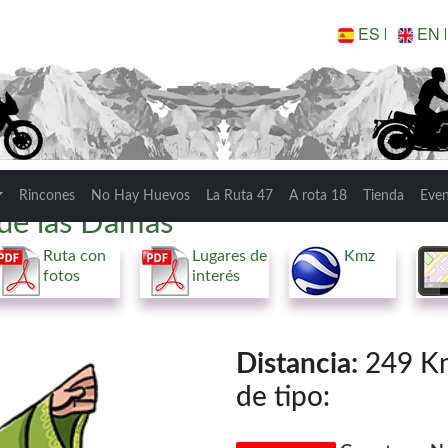
ES
EN
Rincones
No Hay Huevos
La Ruta 47
A rota 18
Tienda
Eve
 de las Damas
Ruta con
Lugares de
Kmz
fotos
interés
Distancia:
249 Km.
de tipo: