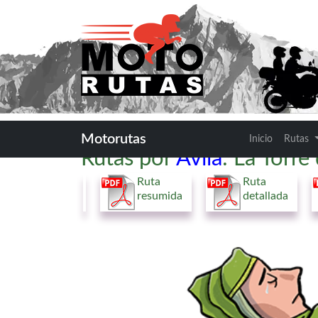
Motorutas
Inicio
Rutas
Rutas por
Ávila
: La Torre
Ruta
Ruta
resumida
detallada