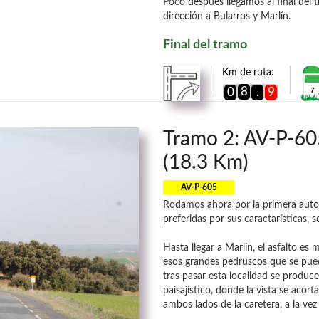
Poco después llegamos al final del
dirección a Bularros y Marlín.
Final del tramo
Km de ruta:
8
0
.
9
7
Tramo 2: AV-P-605
(18.3 Km)
AV-P-605
Rodamos ahora por la primera auton
preferidas por sus caractarísticas, 
Hasta llegar a Marlin, el asfalto e
esos grandes pedruscos que se puede
tras pasar esta localidad se produc
paisajístico, donde la vista se acor
ambos lados de la caretera, a la vez