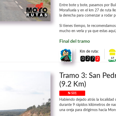
Entre bote y bote, pasamos por Bular
Morañuela y en el km 27 de ruta l
la derecha para comenzar a rodar po
Si tienes tiempo, te recomendamos 
mucho en verla y ya que estas aquí
Final del tramo
Km de ruta:
2
0
7
2
17
Tramo 3: San Pedr
(9.2 Km)
N-501
Habiendo dejado atrás la localidad
durante 9 rápidos kilómetros de n
una oreja para dirigirnos hacia Mon