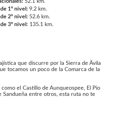
acionales:
52.1 km.
e 1º nivel:
9.2 km.
e 2º nivel:
52.6 km.
e 3º nivel:
135.1 km.
jística que discurre por la Sierra de Ävila
 que tocamos un poco de la Comarca de la
 como el Castillo de Aunqueospee, El Pio
de Sandueña entre otros, esta ruta no te