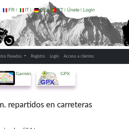
FR
IT
DE
PT
Únete
Login
ntos Pasados
Registro
Login
Acceso a clientes
Garmin
GPX
 repartidos en carreteras