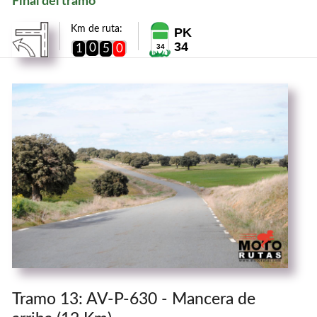
Final del tramo
Km de ruta:
PK
34
0
1
5
0
34
Tramo 13: AV-P-630 - Mancera de