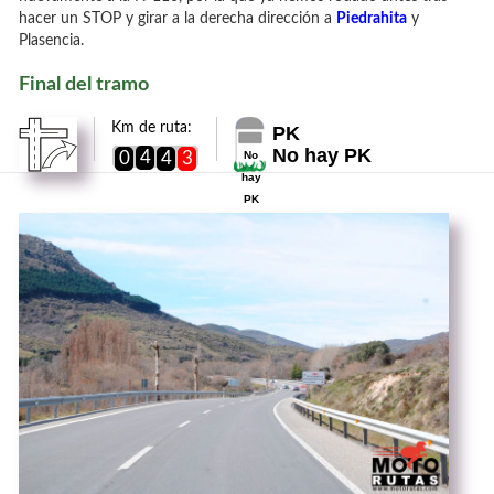
hacer un STOP y girar a la derecha dirección a
Piedrahita
y
Plasencia.
Final del tramo
Km de ruta:
PK
No hay PK
4
0
4
3
No
hay
PK