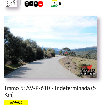
8
3
0
5
4
8
Tramo 6: AV-P-610 - Indeterminada (5
Km)
AV-P-610