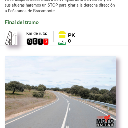
sus afueras haremos un STOP para girar a la derecha dirección
a Peñaranda de Bracamonte.
Final del tramo
Km de ruta:
PK
0
8
0
1
3
0