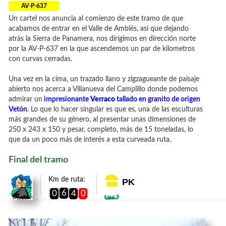
AV-P-637
Un cartel nos anuncia al comienzo de este tramo de que
acabamos de entrar en el Valle de Amblés, así que dejando
atrás la Sierra de Panamera, nos dirigimos en dirección norte
por la AV-P-637 en la que ascendemos un par de kilometros
con curvas cerradas.
Una vez en la cima, un trazado llano y zigzagueante de paisaje
abierto nos acerca a Villanueva del Camplillo donde podemos
admirar un
impresionante
Verraco
tallado en granito de origen
Vetón
. Lo que lo hacer singular es que es, una de las esculturas
más grandes de su género, al presentar unas dimensiones de
250 x 243 x 150 y pesar, completo, más de 15 toneladas, lo
que da un poco más de interés a esta curveada ruta.
Final del tramo
Km de ruta:
PK
6
0
4
0