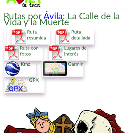
Rutas por
Ávila
: La Calle de la
Vida y la Muerte
Ruta
Ruta
resumida
detallada
Ruta con
Lugares de
fotos
interés
Kmz
Garmin
GPX