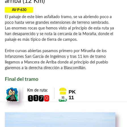
arriba (12 Km)
AV-P-630
El paisaje de este bien asfaltado tramo, se va abriendo poco a
poco hasta verse grandes extensiones de terreno sembrado.
Las enormes rocas que hemos visto al principio de esta ruta ya
han desaparecido y se nota la cercanía de la Moraña, donde el
paisaje es más típico de tierra de campos.
Entre curvas abiertas pasamos primero por Mirueña de los
Infanzones San García de Ingelmos y tras 11 km de tramo
llegamos a Mancera de Arriba donde al principio del pueblo
giaremos a la derecha dirección a Blascomillán.
Final del tramo
Km de ruta:
PK
11
1
1
7
0
11