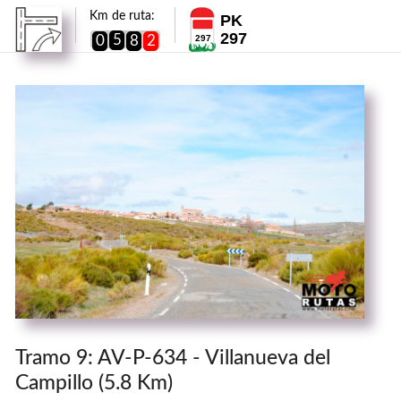
Km de ruta:
PK
297
5
0
8
2
297
Tramo 9: AV-P-634 - Villanueva del
Campillo (5.8 Km)