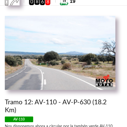
19
8
0
6
8
19
Tramo 12: AV-110 - AV-P-630 (18.2
Km)
AV-110
Nos disponemos ahora a circular por la tambén verde AV-110