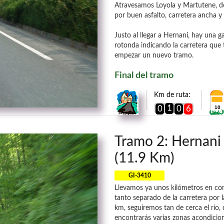
Atravesamos Loyola y Martutene, d
por buen asfalto, carretera ancha y 
Justo al llegar a Hernani, hay una 
rotonda indicando la carretera que 
empezar un nuevo tramo.
Final del tramo
Km de ruta:
1
0
0
6
10
Tramo 2: Hernani 
(11.9 Km)
GI-3410
Llevamos ya unos kilómetros en co
tanto separado de la carretera por 
km, seguiremos tan de cerca el río,
encontrarás varias zonas acondicio