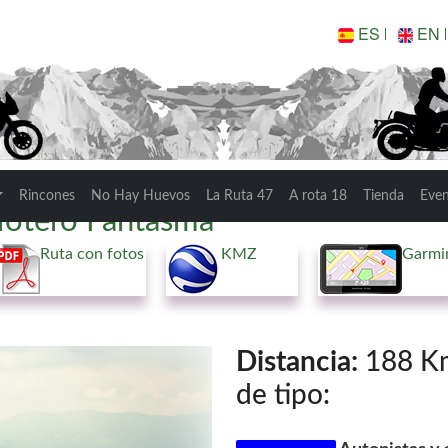
ES
EN
Rincones
No Hay Huevos
La Ruta 47
A rota 18
Tienda
Eve
Motero Fantasma
Ruta con fotos
KMZ
Garmi
Distancia:
188 Km.
de tipo: