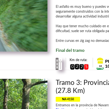
El asfalto es muy bueno y puedes ve
seguramente construidos con la inte
desarrollar alguna actividad industri
Hay que tener mucho cuidado en es
dificultad, suele ser ruta obligada par
Entre curvas en zig zag no demasiad
Final del tramo
Km de ruta:
P
1
2
0
2
5
10
Tramo 3: Provinc
(27.8 Km)
NA-4150
Entramos en la provincia de Navarr