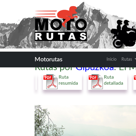
Motorutas
Inicio
Rutas
Rutas por
Gipuzkoa
: El 
Ruta
Ruta
resumida
detallada