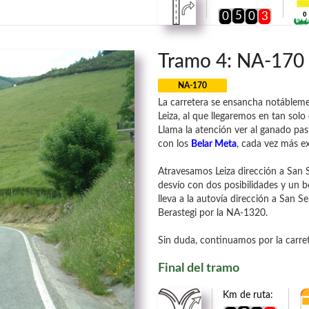
5
0
0
3
0
Tramo 4: NA-170 
NA-170
La carretera se ensancha notábleme
Leiza, al que llegaremos en tan sol
Llama la atención ver al ganado pa
con los
Belar Meta
, cada vez más e
Atravesamos Leiza dirección a San 
desvío con dos posibilidades y un 
lleva a la autovía dirección a San 
Berastegi por la NA-1320.
Sin duda, continuamos por la carret
Final del tramo
Km de ruta: