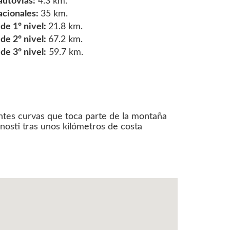
autovías:
4.3 km.
acionales:
35 km.
e 1º nivel:
21.8 km.
e 2º nivel:
67.2 km.
e 3º nivel:
59.7 km.
ntes curvas que toca parte de la montaña
osti tras unos kilómetros de costa