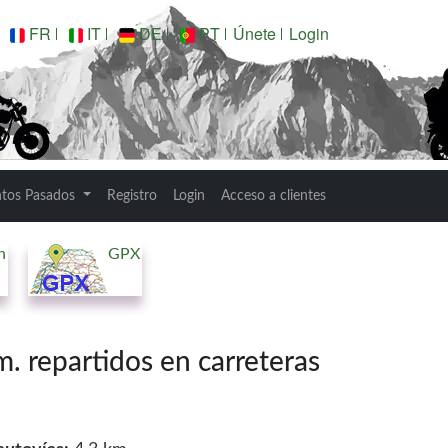
FR
IT
DE
PT
Únete
Login
ntos Pasados
Registro
Login
Acceso a clientes
n
GPX
 repartidos en carreteras