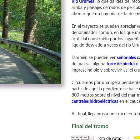
Río Urumea
, lo que da idea del rec
arriba y paisajes cerrados de pelícu
afirmar que no hay una recta de ci
En el trayecto se pueden apreciar v
denominador común, en los que mer
artificial construido por los lugare
líquido desviado a veces del río Ur
También se pueden ver
señoriales c
de maleza, alguna
torre de piedra
qu
imprescindible y sobrevivir así el cr
Circulamos por una ligera pendien
partir de aquí la pendiente se hac
800 metros sobre el nivel del mar 
centrales hidroeléctricas
en el cauce
AL final, llegamos a un cruce en fo
Final del tramo
Km de ruta: