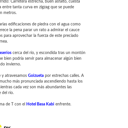
orrido: Carretera estrecha, buen asfalto, cuesta
la entre tanta curva en zigzag que se puede
en metros.
arias edificaciones de piedra con el agua como
ece la pena parar un rato a admirar el cauce
ños para aprovechar la fuerza de este preciado
umea.
aseríos
cerca del río, y escondida tras un montón
e bien podría servir para almacenar algún bien
udo invierno.
te y atravesamos
Goizueta
por estrechas calles. A
e mucho más pronunciada ascendiendo hasta los
mientras cada vez son más abundantes las
 del río.
rma de T con el
Hotel Basa Kabi
enfrente.