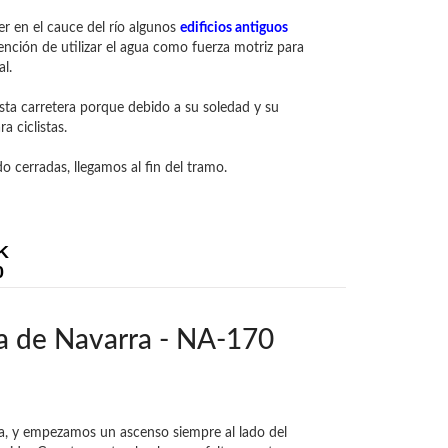
r en el cauce del río algunos
edificios antiguos
nción de utilizar el agua como fuerza motriz para
al.
ta carretera porque debido a su soledad y su
a ciclistas.
o cerradas, llegamos al fin del tramo.
K
0
ia de Navarra - NA-170
a, y empezamos un ascenso siempre al lado del