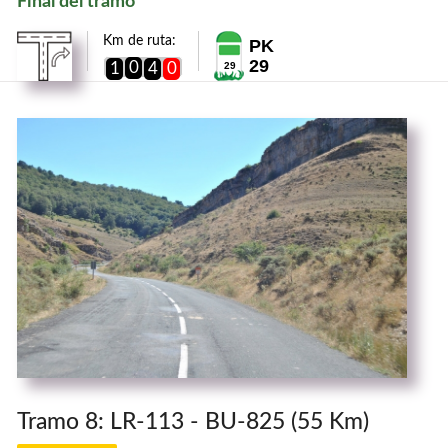
Final del tramo
Km de ruta:
PK
29
0
1
4
0
29
Tramo 8: LR-113 - BU-825 (55 Km)