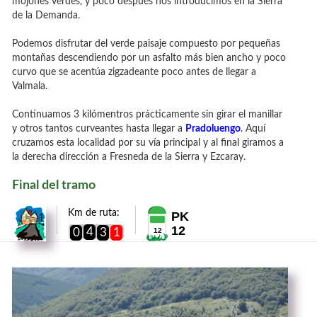
mojones verdes, y poco después nos introducimos en la Sierra
de la Demanda.
Podemos disfrutar del verde paisaje compuesto por pequeñas
montañas descendiendo por un asfalto más bien ancho y poco
curvo que se acentúa zigzadeante poco antes de llegar a
Valmala.
Continuamos 3 kilómentros prácticamente sin girar el manillar
y otros tantos curveantes hasta llegar a
Pradoluengo
. Aquí
cruzamos esta localidad por su vía principal y al final giramos a
la derecha dirección a Fresneda de la Sierra y Ezcaray.
Final del tramo
Km de ruta:
PK
12
4
0
3
1
12