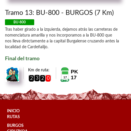
Tramo 13: BU-800 - BURGOS (7 Km)
BU-800
Tras haber girado a la izquierda, dejamos atrás las carreteras de
nomenclatura amarilla y nos incorporamos a la BU-800 que
nos lleva diréctamente a la capital Burgalense cruzando antes la
localidad de Cardeñalijo.
Final del tramo
Km de ruta:
PK
17
3
2
2
0
17
INICIO
RUTAS
BURGOS