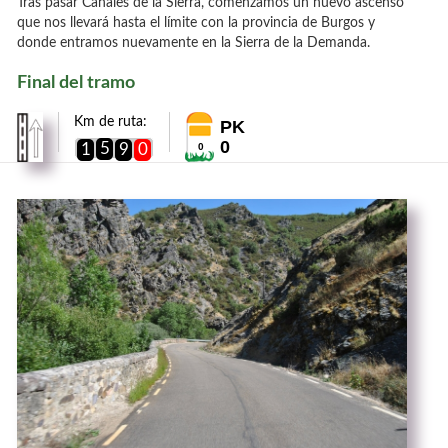
Tras pasar Canales de la Sierra, comenzamos un nuevo ascenso
que nos llevará hasta el límite con la provincia de Burgos y
donde entramos nuevamente en la Sierra de la Demanda.
Final del tramo
Km de ruta:
PK
0
5
1
9
0
0