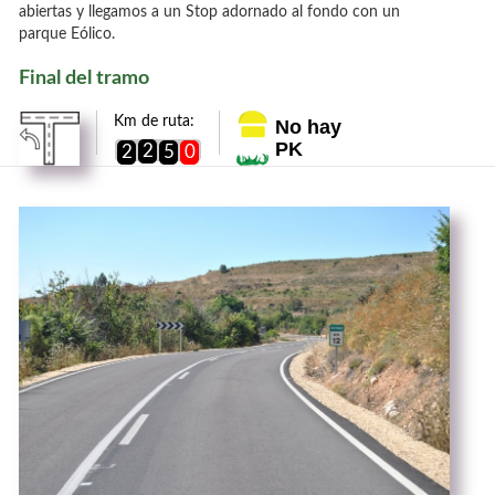
abiertas y llegamos a un Stop adornado al fondo con un
parque Eólico.
Final del tramo
Km de ruta:
No hay
PK
2
2
5
0