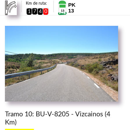
Km de ruta:
PK
13
7
1
4
0
13
Tramo 10: BU-V-8205 - Vizcainos (4
Km)