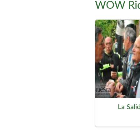
WOW Ride
La Sali