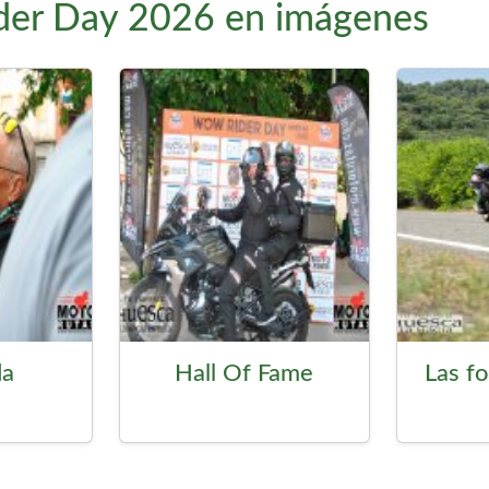
r Day 2026 en imágenes
da
Hall Of Fame
Las f