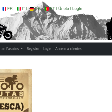
FR
IT
DE
PT
Únete
Login
6
ntos Pasados
Registro
Login
Acceso a clientes