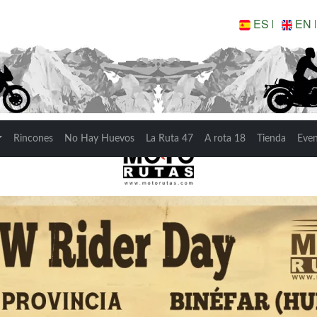
ES
EN
WOW RIDER DAY 202
Rincones
No Hay Huevos
La Ruta 47
A rota 18
Tienda
Eve