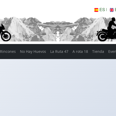
ES
Rincones
No Hay Huevos
La Ruta 47
A rota 18
Tienda
Eve