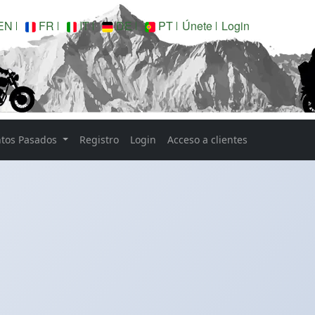
EN
FR
IT
DE
PT
Únete
Login
ntos Pasados
Registro
Login
Acceso a clientes