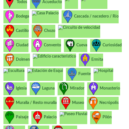
Todos
Acueducto
Casa Palacio
Bodega
Cascada / nacedero / Río
Circuito de velocidad
Castillo
Chozo
Ciudad
Convento
Cueva
Curiosidad
Edificio característico
Dolmen
Ermita
Escultura
Estación de Esquí
Hospital
Fuente
Iglesia
Laguna
Mirador
Monasterio
Muralla / Resto muralla
Museo
Necrópolis
Paseo Fluvial
Paisaje
Palacio
Pilón