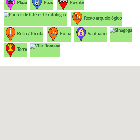
Plaza
Pozo
Puente
Puntos de Interes Ornitologico
Resto arquelológico
Sinagoga
Rollo / Picota
Ruina
Santuario
Villa Romana
Torre